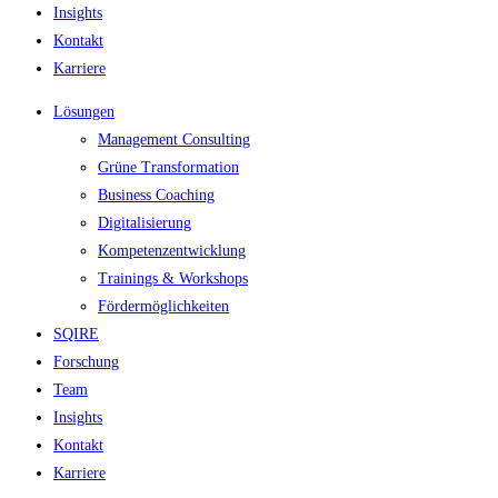
Insights
Kontakt
Karriere
Lösungen
Management Consulting
Grüne Transformation
Business Coaching
Digitalisierung
Kompetenzentwicklung
Trainings & Workshops
Fördermöglichkeiten
SQIRE
Forschung
Team
Insights
Kontakt
Karriere