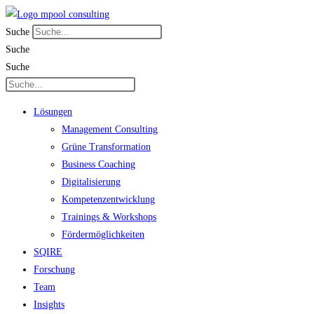
Zum
Inhalt
Suche
springen
Suche
Suche
Lösungen
Management Consulting
Grüne Transformation
Business Coaching
Digitalisierung
Kompetenzentwicklung
Trainings & Workshops
Fördermöglichkeiten
SQIRE
Forschung
Team
Insights